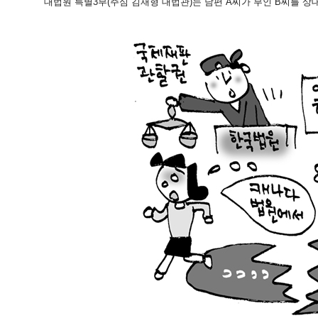
대법원 특별3부(주심 김재형 대법관)는 남편 A씨가 부인 B씨를 상대