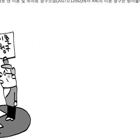
로 낸 이혼 및 위자료 청구소송(2017므12552)에서 A씨의 이혼 청구는 받