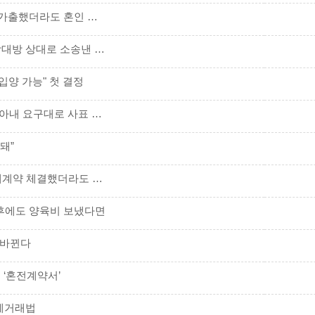
[판결] 결혼이주여성, 입국 한 달 만에 가출했더라도 혼인 무효로 쉽게 인정해서는 안 돼
(단독)[이 사건 이 판결] 배우자 불륜 상대방 상대로 소송낸 경우
입양 가능" 첫 결정
[판결](단독) 남편과 바람 핀 여직원… 아내 요구대로 사표 냈더라도 아내가 ‘정신적 위자료’까지 포기로 못 봐
돼”
[판결] 개정 임대차보호법 시행 前 매매계약 체결했더라도 세입자 갱신요구 거절 불가
 후에도 양육비 보냈다면
 바뀐다
 ‘혼전계약서’
국제거래법