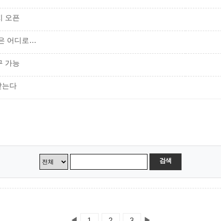
지 오픈
은 어디로…
구 가능
받는다
검색
◀
▶
1
2
3